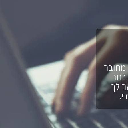
חובר
 בחר
ר לך
י.